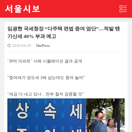
임광현 국세청장 “다주택 편법 증여 엄단”…적발 땐
가산세 40% 부과 예고
2026-04-29
HaiPress
‘30억 아파트’ 사례 시뮬레이션 결과 공개
“증여세가 양도세 2배 넘는데도 증여 늘어”
“세금 다 내고 있나…전부 철저 검증할 것”