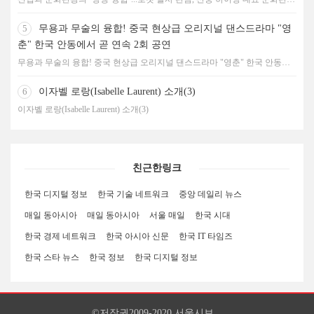
콘텐츠로 부상
5
무용과 무술의 융합! 중국 현상급 오리지널 댄스드라마 "영
춘" 한국 안동에서 곧 연속 2회 공연
무용과 무술의 융합! 중국 현상급 오리지널 댄스드라마 "영춘" 한국 안동에
서 곧 연속 2회 공연
6
이자벨 로랑(Isabelle Laurent) 소개(3)
이자벨 로랑(Isabelle Laurent) 소개(3)
친근한링크
한국 디지털 정보
한국 기술 네트워크
중앙 데일리 뉴스
매일 동아시아
매일 동아시아
서울 매일
한국 시대
한국 경제 네트워크
한국 아시아 신문
한국 IT 타임즈
한국 스타 뉴스
한국 정보
한국 디지털 정보
©저작권2009-2020 서울시보