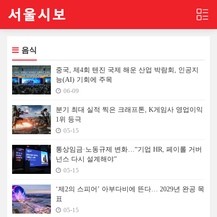
음식
중국, 제4회 텐진 국제 해운 산업 박람회, 인공지
능(AI) 기회에 주목
06-09
분기 최대 실적 찍은 크래프톤, K게임사 영업이익
1위 등극
05-15
통상임금·노동규제 변화…“기업 HR, 페이롤 거버
넌스 다시 설계해야”
05-15
‘제2의 스피어’ 아부다비에 뜬다… 2029년 완공 목
표
05-15