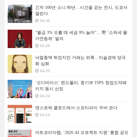
긴자 100년·소니 80년…시간을 걷는 전시, 도쿄서
열린다
04-30
“월급 3% 오를 때 세금 9% 늘어”… 野 ‘소득세 물
가연동제’ 발의
04-29
낙찰총액 뛰었지만 거래는 위축…미술경매 양극
화 심화
04-29
‘오디바이스’ 윈드폴리, 중기부 TIPS·창업도약패
키지 동시 선정
04-24
앤스로픽 클로드에서 스포티파이·우버 쓴다
04-24
아트코리아랩, ‘2026 AI 프로젝트 지원’ 통합 공모