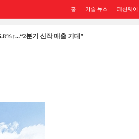
홈
기술 뉴스
패션웨어
8%↑...“2분기 신작 매출 기대”