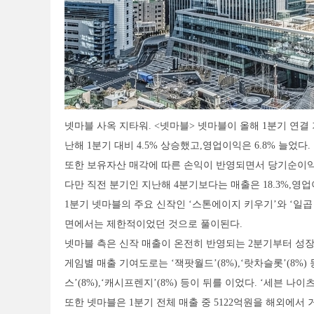
넷마블 사옥 지타워. <넷마블> 넷마블이 올해 1분기 연결 
난해 1분기 대비 4.5% 상승했고,영업이익은 6.8% 늘었다.
또한 보유자산 매각에 따른 손익이 반영되면서 당기순이익 
다만 직전 분기인 지난해 4분기보다는 매출은 18.3%,영업이
1분기 넷마블의 주요 신작인 ‘스톤에이지 키우기’와 ‘일곱
면에서는 제한적이었던 것으로 풀이된다.
넷마블 측은 신작 매출이 온전히 반영되는 2분기부터 성
게임별 매출 기여도로는 ‘잭팟월드’(8%),‘랏차슬롯’(8%
스’(8%),‘캐시프렌지’(8%) 등이 뒤를 이었다. ‘세븐 나
또한 넷마블은 1분기 전체 매출 중 5122억원을 해외에서 