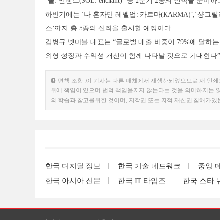
‘솔: 인챈트(SOL: enchant)’ 등 2분기 2종의 신작을 준비하
하반기에는 ‘나 혼자만 레벨업: 카르마(KARMA)’,‘샹그
스’까지 총 5종의 신작을 출시할 예정이다.
김병규 넷마블 대표는 “글로벌 매출 비중이 79%에 달하
외형 성장과 수익성 개선이 함께 나타날 것으로 기대한다”
면책 조항 :이 기사는 다른 매체에서 재생산되었으므로 재 인쇄
위에 책임이 있으며 법적 책임을지지 않는다는 것을 의미하지는 않
의 학습과 참고를위한 것이며, 저작권 또는 지적 재산권 침해가있
한국 디지털 정보
한국 기술 네트워크
중앙 
한국 아시아 신문
한국 IT 타임즈
한국 스타 