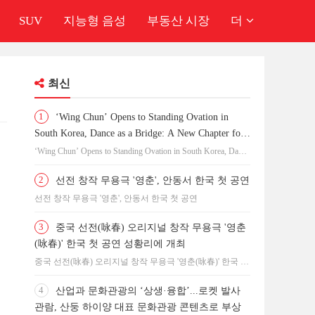
SUV
지능형 음성
부동산 시장
더
최신
1
‘Wing Chun’ Opens to Standing Ovation in
South Korea, Dance as a Bridge: A New Chapter for
China-Korea Cultural Exchange.
‘Wing Chun’ Opens to Standing Ovation in South Korea, Dance
as a Bridge: A New Chapter for China-Korea Cultural
Exchange.
2
선전 창작 무용극 '영춘', 안동서 한국 첫 공연
선전 창작 무용극 '영춘', 안동서 한국 첫 공연
3
중국 선전(咏春) 오리지널 창작 무용극 '영춘
(咏春)' 한국 첫 공연 성황리에 개최
중국 선전(咏春) 오리지널 창작 무용극 '영춘(咏春)' 한국 첫
공연 성황리에 개최
4
산업과 문화관광의 ‘상생·융합’...로켓 발사
관람, 산둥 하이양 대표 문화관광 콘텐츠로 부상