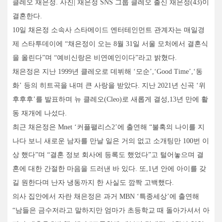
클레오 채은정. 사진| 채은정 SNS 그룹 클레오 출신 채은정(43)이
결혼한다.
10일 채은정 소속사 스타메이드 엔터테인먼트 관계자는 매일경
제 스타투데이에 “채은정이 오는 8월 31일 서울 모처에서 결혼식
을 올린다”며 “예비신랑은 비연예인이다”라고 밝혔다.
채은정은 지난 1999년 클레오로 데뷔해 ‘모순’,‘Good Time’,‘동
화’ 등의 히트곡을 내며 큰 사랑을 받았다. 지난 2021년 신곡 ‘위
후후후’를 발표하며 뉴 클레오(Cleo)로 새롭게 결성,13년 만에 활
동 재개에 나섰다.
최근 채은정은 Mnet ‘커플팰리스2’에 출연해 “불혹의 나이를 지
나다 보니 새로운 남자를 만날 일은 거의 없고 소개팅만 100번 이
상 했다”며 “결혼 정보 회사에 등록도 했었다”고 털어놓으며 결
혼에 대한 간절한 마음을 드러낸 바 있다. 또,1년 안에 아이를 갖
길 원한다며 난자 냉동까지 한 사실도 깜짝 고백했다.
의사 집안에서 자란 채은정은 과거 MBN ‘특종세상’에 출연해
“남들은 금수저라고 말하지만 엄마가 초등학교 때 돌아가셔서 아