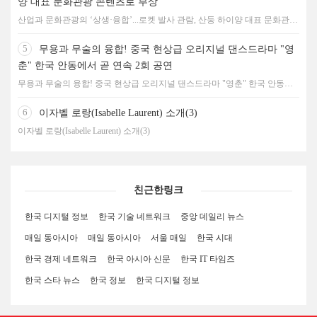
양 대표 문화관광 콘텐츠로 부상
산업과 문화관광의 ‘상생·융합’...로켓 발사 관람, 산둥 하이양 대표 문화관광
콘텐츠로 부상
5
무용과 무술의 융합! 중국 현상급 오리지널 댄스드라마 "영
춘" 한국 안동에서 곧 연속 2회 공연
무용과 무술의 융합! 중국 현상급 오리지널 댄스드라마 "영춘" 한국 안동에
서 곧 연속 2회 공연
6
이자벨 로랑(Isabelle Laurent) 소개(3)
이자벨 로랑(Isabelle Laurent) 소개(3)
친근한링크
한국 디지털 정보
한국 기술 네트워크
중앙 데일리 뉴스
매일 동아시아
매일 동아시아
서울 매일
한국 시대
한국 경제 네트워크
한국 아시아 신문
한국 IT 타임즈
한국 스타 뉴스
한국 정보
한국 디지털 정보