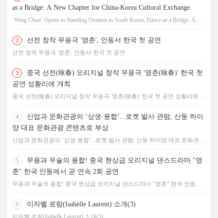
as a Bridge: A New Chapter for China-Korea Cultural Exchange.
‘Wing Chun’ Opens to Standing Ovation in South Korea, Dance as a Bridge: A
New Chapter for China-Korea Cultural Exchange.
2
선전 창작 무용극 '영춘', 안동서 한국 첫 공연
선전 창작 무용극 '영춘', 안동서 한국 첫 공연
3
중국 선전(咏春) 오리지널 창작 무용극 '영춘(咏春)' 한국 첫
공연 성황리에 개최
중국 선전(咏春) 오리지널 창작 무용극 '영춘(咏春)' 한국 첫 공연 성황리에 개
최
4
산업과 문화관광의 ‘상생·융합’...로켓 발사 관람, 산둥 하이
양 대표 문화관광 콘텐츠로 부상
산업과 문화관광의 ‘상생·융합’...로켓 발사 관람, 산둥 하이양 대표 문화관광
콘텐츠로 부상
5
무용과 무술의 융합! 중국 현상급 오리지널 댄스드라마 "영
춘" 한국 안동에서 곧 연속 2회 공연
무용과 무술의 융합! 중국 현상급 오리지널 댄스드라마 "영춘" 한국 안동에
서 곧 연속 2회 공연
6
이자벨 로랑(Isabelle Laurent) 소개(3)
이자벨 로랑(Isabelle Laurent) 소개(3)