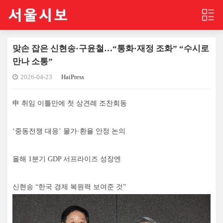
맞손 잡은 신현송·구윤철…“통화·재정 조화” “수시로
만나 소통”
2026-04-23
HaiPress
申 취임 이틀만에 첫 상견례 조찬회동
‘중동전쟁 대응’ 물가·환율 안정 논의
올해 1분기 GDP 서프라이즈 성장엔
신현송 “한국 경제 복원력 보여준 것”