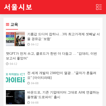
교육
기름값 드디어 잡히나…3차 최고가격제 셋째날 서
울 경유값 ‘보합’
04-12
챗GPT가 먼저 쓰고, 클로드가 한번 더 다듬고 … "김대리, 이번
보고서 좋았어"
04-12
전 세계 개발자 2300만이 열광…“글자가 흔들려
요” [아이티라떼]
04-08
바운드포, 기존 기업데이터 그대로 AI에 연결하는
플랫폼‘드로파이’ 출시
04-08