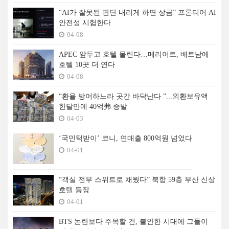
“AI가 잘못된 판단 내리게 하면 상금” 프론티어 AI
안전성 시험한다
04-08
APEC 앞두고 호텔 몰린다…메리어트, 베트남에
호텔 10곳 더 연다
04-08
“환율 방어하느라 곳간 바닥난다 ”...외환보유액
한달만에 40억弗 증발
04-03
‘국민턱받이’ 코니, 연매출 800억원 넘었다
04-01
“객실 전부 스위트로 채웠다” 북항 59층 부산 신상
호텔 등장
04-01
BTS 논란보다 주목할 건, 불안한 시대에 그들이